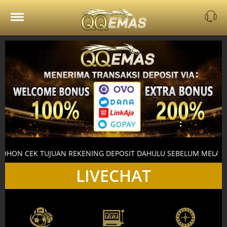
HOME
TUJUAN REKENING DEPOSIT DAHULU SEBELUM MELAKUKAN TRANSF
LIVECHAT