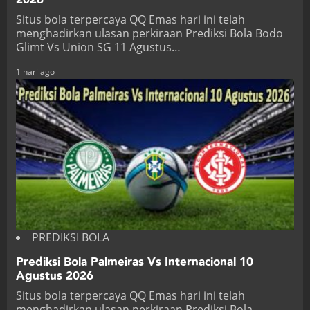
Situs bola terpercaya QQ Emas hari ini telah
menghadirkan ulasan perkiraan Prediksi Bola Bodo
Glimt Vs Union SG 11 Agustus…
1 hari ago
PREDIKSI BOLA
Prediksi Bola Palmeiras Vs Internacional 10
Agustus 2026
Situs bola terpercaya QQ Emas hari ini telah
menghadirkan ulasan perkiraan Prediksi Bola