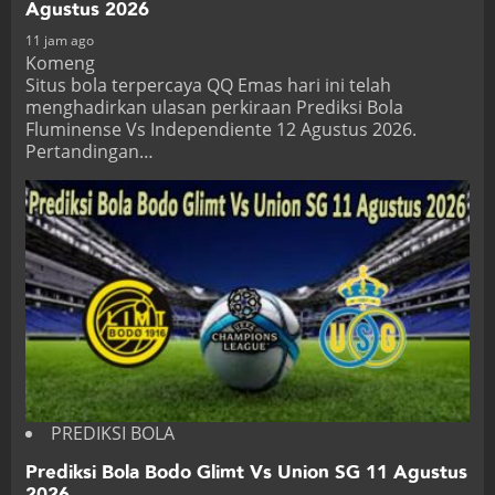
Agustus 2026
11 jam ago
Komeng
Situs bola terpercaya QQ Emas hari ini telah
menghadirkan ulasan perkiraan Prediksi Bola
Fluminense Vs Independiente 12 Agustus 2026.
Pertandingan…
PREDIKSI BOLA
Prediksi Bola Bodo Glimt Vs Union SG 11 Agustus
2026