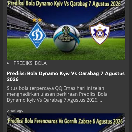
PREDIKSI BOLA
Prediksi Bola Dynamo Kyiv Vs Qarabag 7 Agustus
2026
Situs bola terpercaya QQ Emas hari ini telah
menghadirkan ulasan perkiraan Prediksi Bola
Dynamo Kyiv Vs Qarabag 7 Agustus 2026.…
5 hari ago