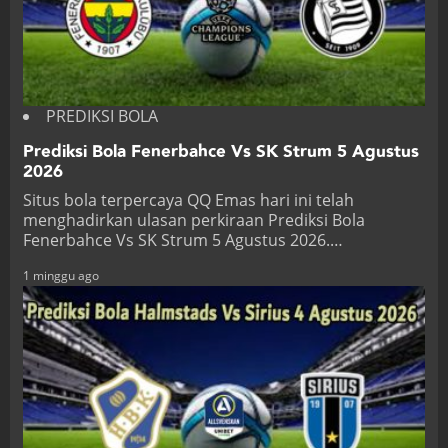
PREDIKSI BOLA
Prediksi Bola Fenerbahce Vs SK Strum 5 Agustus
2026
Situs bola terpercaya QQ Emas hari ini telah
menghadirkan ulasan perkiraan Prediksi Bola
Fenerbahce Vs SK Strum 5 Agustus 2026.…
1 minggu ago