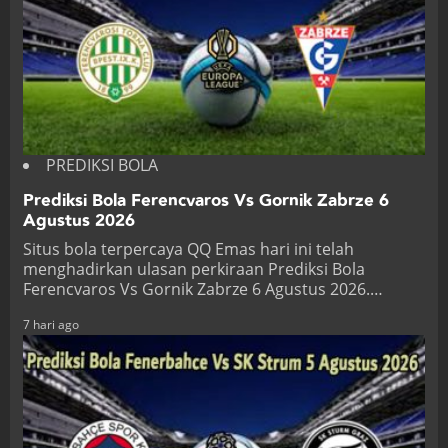
PREDIKSI BOLA
Prediksi Bola Ferencvaros Vs Gornik Zabrze 6
Agustus 2026
Situs bola terpercaya QQ Emas hari ini telah
menghadirkan ulasan perkiraan Prediksi Bola
Ferencvaros Vs Gornik Zabrze 6 Agustus 2026.…
7 hari ago