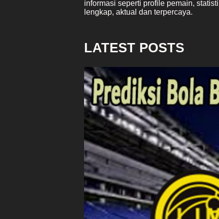
informasi seperti profile pemain, stat
lengkap, aktual dan terpercaya.
LATEST POSTS