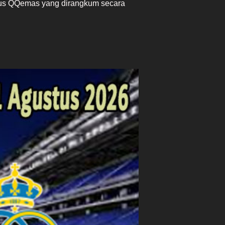
h situs QQemas yang dirangkum secara