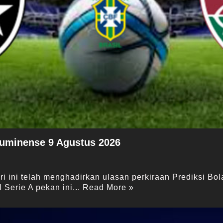
luminense 9 Agustus 2026
ri ini telah menghadirkan ulasan perkiraan Prediksi Bo
 Serie A pekan ini...
Read More »