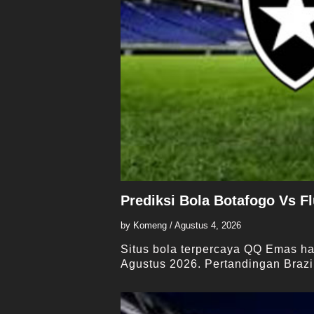
Prediksi Bola Botafogo Vs F
by
Komeng
/
Agustus 4, 2026
Situs bola terpercaya QQ Emas ha
Agustus 2026. Pertandingan Brazil