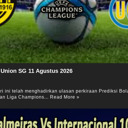
 Union SG 11 Agustus 2026
ri ini telah menghadirkan ulasan perkiraan Prediksi Bo
gan Liga Champions...
Read More »