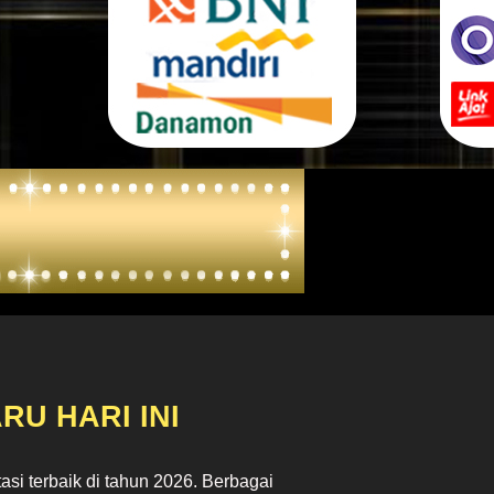
RU HARI INI
asi terbaik di tahun 2026. Berbagai