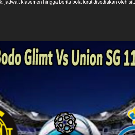
istik, jadwal, klasemen hingga berita bola turut disediakan ole