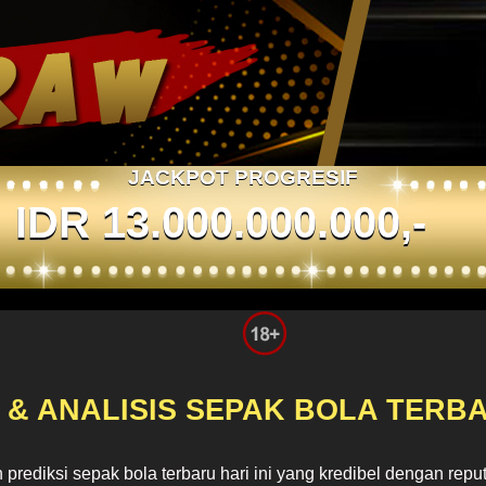
JACKPOT PROGRESIF
IDR 13.000.000.000,-
 & ANALISIS SEPAK BOLA TERBA
rediksi sepak bola terbaru hari ini yang kredibel dengan reput